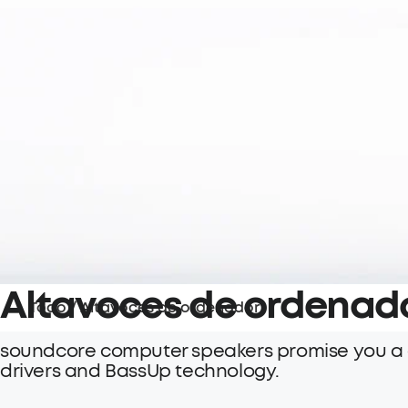
Altavoces de ordenad
Todo
/
Altavoces de ordenador
soundcore computer speakers promise you a cl
drivers and BassUp technology.