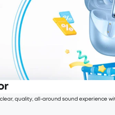
or
ear, quality, all-around sound experience wi