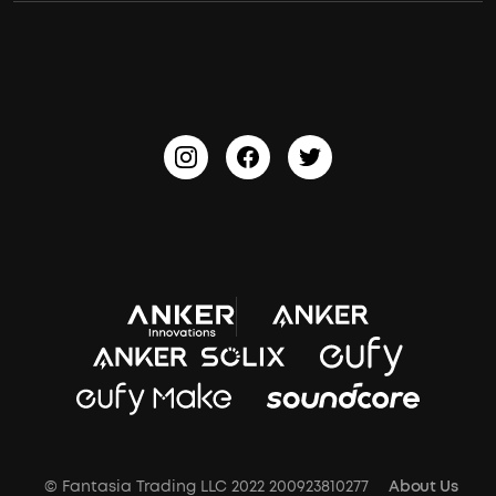
ACAA
PartyCast™
© Fantasia Trading LLC 2022 200923810277
About Us